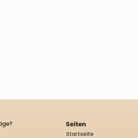
ProBeeNa
läge?
Seiten
Startseite