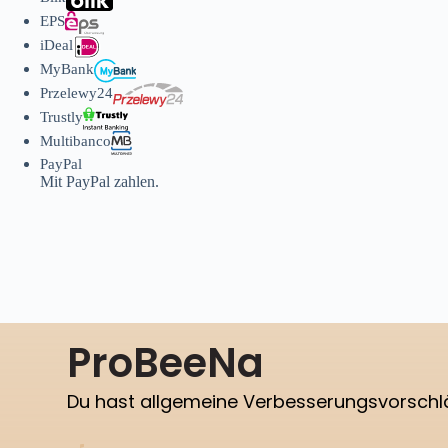
EPS
iDeal
MyBank
Przelewy24
Trustly
Multibanco
PayPal
Mit PayPal zahlen.
ProBeeNa
Du hast allgemeine Verbesserungsvorsch