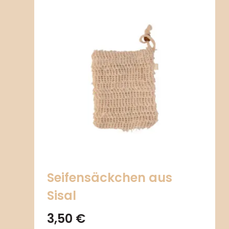
Seifensäckchen aus
Sisal
3,50
€