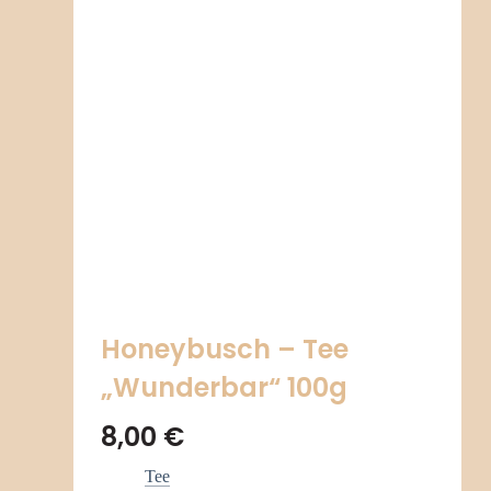
Honeybusch – Tee
„Wunderbar“ 100g
8,00
€
Tee