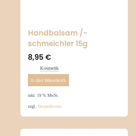
Handbalsam /-
schmeichler 15g
8,95
€
Kosmetik
In den Warenkorb
inkl. 19 % MwSt.
zzgl.
Versandkosten