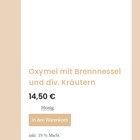
Oxymel mit Brennnessel
und div. Kräutern
14,50
€
Honig
In den Warenkorb
inkl. 19 % MwSt.