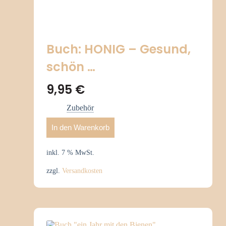
Buch: HONIG – Gesund,
schön …
9,95
€
Zubehör
In den Warenkorb
inkl. 7 % MwSt.
zzgl.
Versandkosten